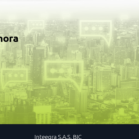
hora
Inteegra S.A.S. BIC